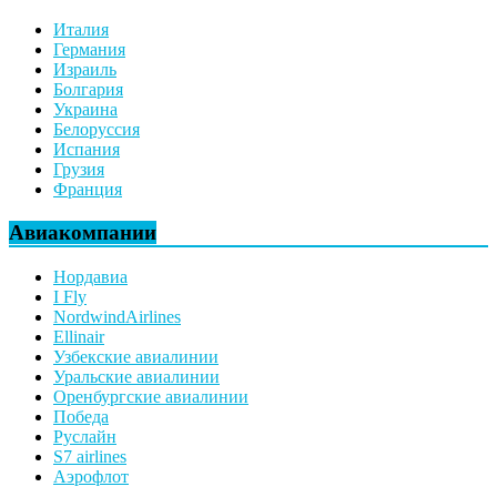
Италия
Германия
Израиль
Болгария
Украина
Белоруссия
Испания
Грузия
Франция
Авиакомпании
Нордавиа
I Fly
NordwindAirlines
Ellinair
Узбекские авиалинии
Уральские авиалинии
Оренбургские авиалинии
Победа
Руслайн
S7 airlines
Аэрофлот