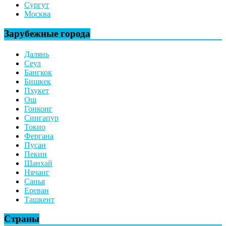
Сургут
Москва
Зарубежные города
Далянь
Сеул
Бангкок
Бишкек
Пхукет
Ош
Гонконг
Сингапур
Токио
Фергана
Пусан
Пекин
Шанхай
Нячанг
Санья
Ереван
Ташкент
Страны