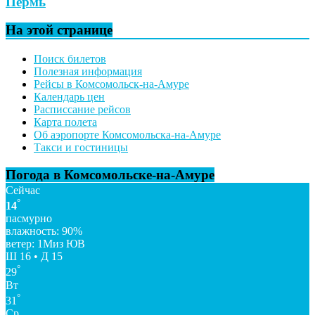
Пермь
На этой странице
Поиск билетов
Полезная информация
Рейсы в Комсомольск-на-Амуре
Календарь цен
Расписсание рейсов
Карта полета
Об аэропорте Комсомольска-на-Амуре
Такси и гостиницы
Погода в Комсомольске-на-Амуре
Сейчас
°
14
пасмурно
влажность: 90%
ветер: 1Миз ЮВ
Ш 16 • Д 15
°
29
Вт
°
31
Ср