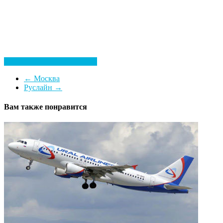
Посмотреть все гостиницы
←
Москва
Руслайн
→
Вам также понравится