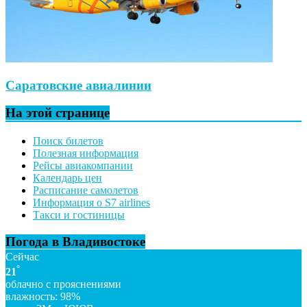
Саратовские авиалинии
На этой странице
Поиск билетов
Полезная информация
Рейсы авиакомпании
Календарь цен
Расписание самолетов
Информация о S7 airlines
Такси и гостиницы
Погода в Владивостоке
Сейчас
°
21
облачно с прояснениями
влажность: 98%