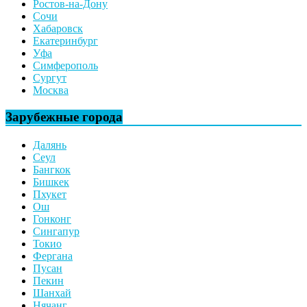
Ростов-на-Дону
Сочи
Хабаровск
Екатеринбург
Уфа
Симферополь
Сургут
Москва
Зарубежные города
Далянь
Сеул
Бангкок
Бишкек
Пхукет
Ош
Гонконг
Сингапур
Токио
Фергана
Пусан
Пекин
Шанхай
Нячанг