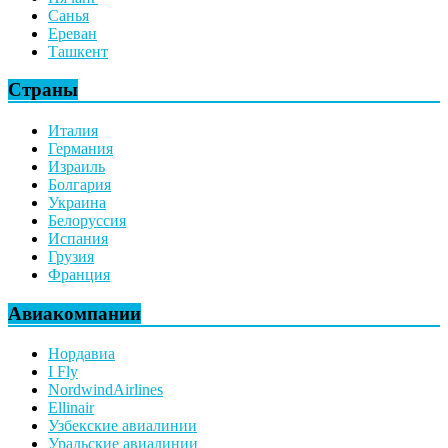
Санья
Ереван
Ташкент
Страны
Италия
Германия
Израиль
Болгария
Украина
Белоруссия
Испания
Грузия
Франция
Авиакомпании
Нордавиа
I Fly
NordwindAirlines
Ellinair
Узбекские авиалинии
Уральские авиалинии