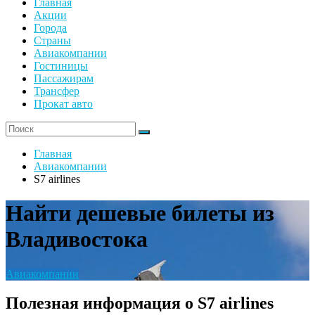
Главная
Акции
Города
Страны
Авиакомпании
Гостиницы
Пассажирам
Трансфер
Прокат авто
Главная
Авиакомпании
S7 airlines
Найти дешевые билеты из
Владивостока
Авиакомпании
Полезная информация о S7 airlines