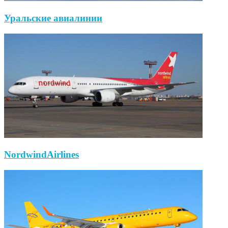
Уральские авиалинии
NordwindAirlines