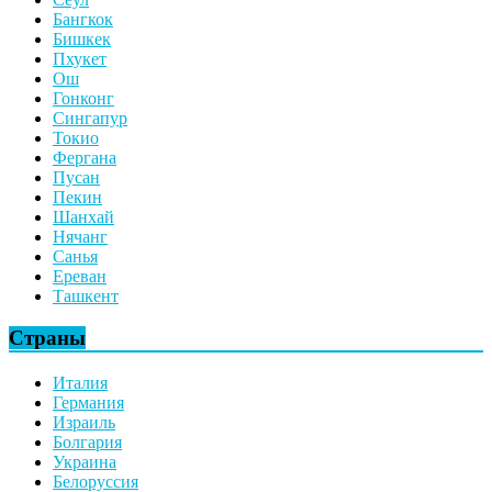
Бангкок
Бишкек
Пхукет
Ош
Гонконг
Сингапур
Токио
Фергана
Пусан
Пекин
Шанхай
Нячанг
Санья
Ереван
Ташкент
Страны
Италия
Германия
Израиль
Болгария
Украина
Белоруссия