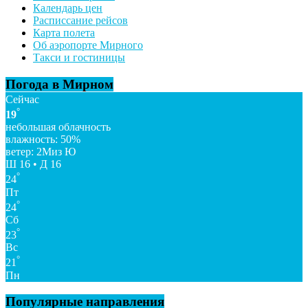
Календарь цен
Расписсание рейсов
Карта полета
Об аэропорте Мирного
Такси и гостиницы
Погода в Мирном
Сейчас
°
19
небольшая облачность
влажность: 50%
ветер: 2Миз Ю
Ш 16 • Д 16
°
24
Пт
°
24
Сб
°
23
Вс
°
21
Пн
Популярные направления