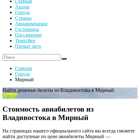
Главная
Акции
Города
Страны
Авиакомпании
Гостиницы
Пассажирам
Трансфер
Прокат авто
Главная
Города
Мирный
Найти дешевые билеты из Владивостока в Мирный
Города
Стоимость авиабилетов из
Владивостока в Мирный
На страницах нашего официального сайта вы всегда сможете
найти доступные по цене авиабилеты Мирный —